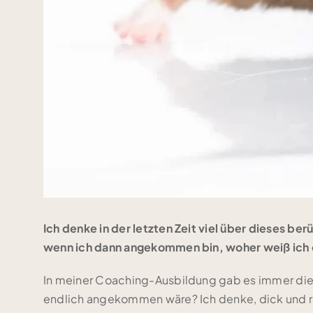
Ich denke in der letzten Zeit viel über diese
wenn ich dann angekommen bin, woher weiß ich d
In meiner Coaching-Ausbildung gab es immer die h
endlich angekommen wäre? Ich denke, dick und ru