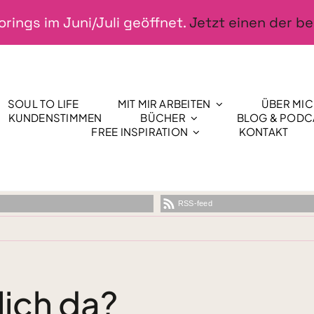
rings im Juni/Juli geöffnet.
Jetzt einen der be
SOUL TO LIFE
MIT MIR ARBEITEN
ÜBER MI
KUNDENSTIMMEN
BÜCHER
BLOG & PODC
FREE INSPIRATION
KONTAKT
RSS-feed
lich da?