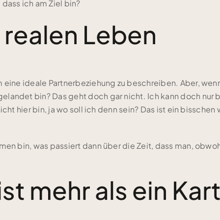
dass ich am Ziel bin?
 realen Leben
 eine ideale Partnerbeziehung zu beschreiben. Aber, wenn
landet bin? Das geht doch gar nicht. Ich kann doch nur 
ht hier bin, ja wo soll ich denn sein? Das ist ein bisschen 
mmen bin, was passiert dann über die Zeit, dass man, obw
ist mehr als ein Kar