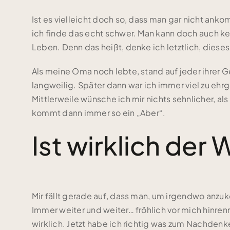
Ist es vielleicht doch so, dass man gar nicht a
ich finde das echt schwer. Man kann doch auch ke
Leben. Denn das heißt, denke ich letztlich, dies
Als meine Oma noch lebte, stand auf jeder ihrer G
langweilig. Später dann war ich immer viel zu ehrg
Mittlerweile wünsche ich mir nichts sehnlicher, als
kommt dann immer so ein „Aber“.
Ist wirklich der 
Mir fällt gerade auf, dass man, um irgendwo anzu
Immer weiter und weiter… fröhlich vor mich hinren
wirklich. Jetzt habe ich richtig was zum Nachdenk