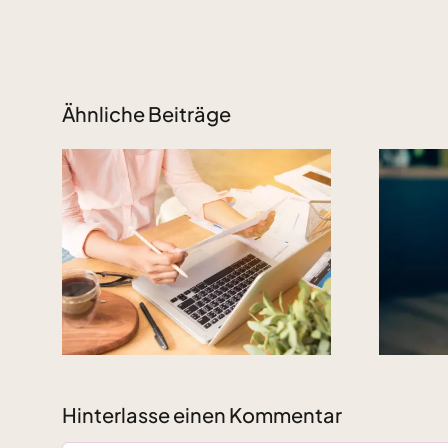
Ähnliche Beiträge
wer
rs:
Human Design im
Business als
Erfolgsgeheimnis
um
Hinterlasse einen Kommentar