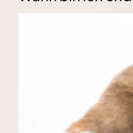
Zeige
grösseres
Bild