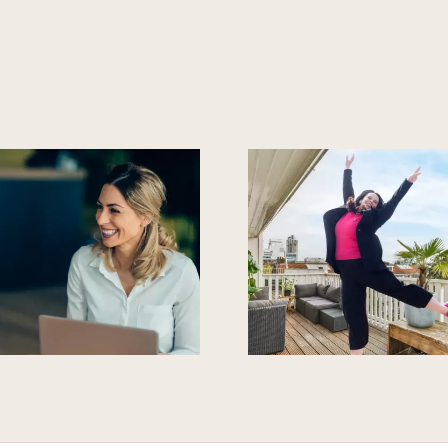
Warum eine
Entscheidung dein
ganz Leben
Auf dem 
verändern kann und
Germany’
was das mit
Speaker St
Pfefferminzzigaretten
und Flashdance zu
tun hat