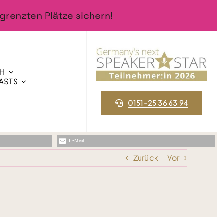
grenzten Plätze sichern!
CH
ASTS
0151-25 36 63 94
E-Mail
Zurück
Vor