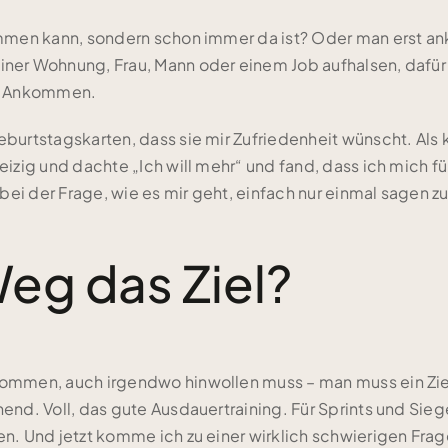
nkommen kann, sondern schon immer da ist? Oder man erst 
iner Wohnung, Frau, Mann oder einem Job aufhalsen, dafür 
es Ankommen.
eburtstagskarten, dass sie mir Zufriedenheit wünscht. Als
eizig und dachte „Ich will mehr“ und fand, dass ich mich fü
 bei der Frage, wie es mir geht, einfach nur einmal sagen zu
Weg das Ziel?
kommen, auch irgendwo hinwollen muss – man muss ein Ziel
nend. Voll, das gute Ausdauertraining. Für Sprints und Sie
en. Und jetzt komme ich zu einer wirklich schwierigen Frag