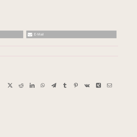
E-Mail
Facebook
X
Reddit
LinkedIn
WhatsApp
Telegram
Tumblr
Pinterest
Vk
Xing
E-
Mail