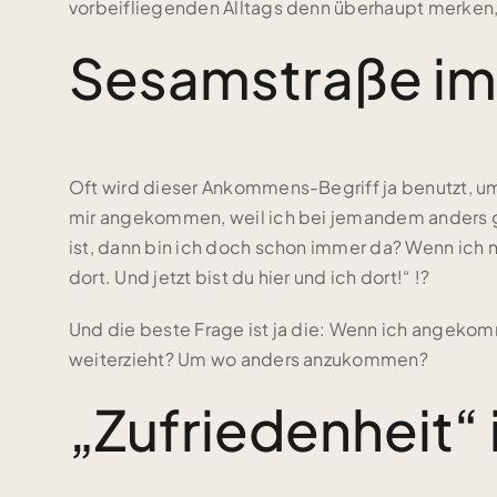
vorbeifliegenden Alltags denn überhaupt merken, 
Sesamstraße im
Oft wird dieser Ankommens-Begriff ja benutzt, um
mir angekommen, weil ich bei jemandem anders ge
ist, dann bin ich doch schon immer da? Wenn ich nic
dort. Und jetzt bist du hier und ich dort!“ !?
Und die beste Frage ist ja die: Wenn ich angeko
weiterzieht? Um wo anders anzukommen?
„Zufriedenheit“ 