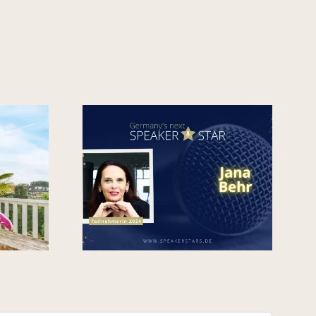
Die geheime Power
eines Generators:
Weg zu
Wie ich mein
s next
Business mit
ar 2024!
Leichtigkeit zum
Erfolg bringe