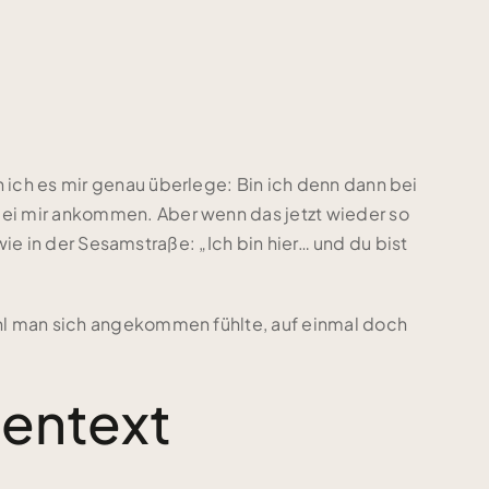
 ich es mir genau überlege: Bin ich denn dann bei
bei mir ankommen. Aber wenn das jetzt wieder so
wie in der Sesamstraße: „Ich bin hier… und du bist
ohl man sich angekommen fühlte, auf einmal doch
tentext