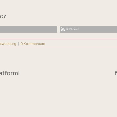
et?
RSS-feed
ntwicklung
|
0 Kommentare
atform!