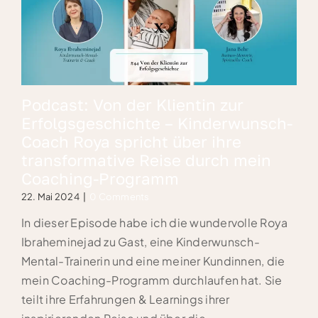
Podcast: Von der Klientin zur
Erfolgsgeschichte – Kinderwunsch-
Coach Roya spricht über ihre
transformative Reise durch mein
Coaching-Programm
22. Mai 2024
|
0 Comments
In dieser Episode habe ich die wundervolle Roya
Ibraheminejad zu Gast, eine Kinderwunsch-
Mental-Trainerin und eine meiner Kundinnen, die
mein Coaching-Programm durchlaufen hat. Sie
teilt ihre Erfahrungen & Learnings ihrer