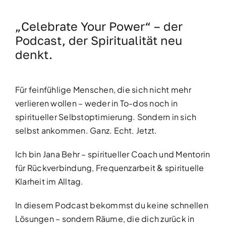
„Celebrate Your Power“ – der
Kundenstimmen
Podcast, der Spiritualität neu
denkt.
Bücher
Für feinfühlige Menschen, die sich nicht mehr
Blog & Podcasts
verlieren wollen – weder in To-dos noch in
spiritueller Selbstoptimierung. Sondern in sich
Free Inspiration
selbst ankommen. Ganz. Echt. Jetzt.
Ich bin Jana Behr – spiritueller Coach und Mentorin
Kontakt
für Rückverbindung, Frequenzarbeit & spirituelle
Klarheit im Alltag.
In diesem Podcast bekommst du keine schnellen
Lösungen – sondern Räume, die dich zurück in