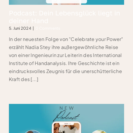
Podcast: Dein Lebensglück liegt in
deiner Hand
5. Juni 2024
|
0 Comments
In der neuesten Folge von "Celebrate your Power"
erzählt Nadia Stey ihre außergewöhnliche Reise
von einer Ingenieurin zur Leiterin des International
Institute of Handanalysis. Ihre Geschichte ist ein
eindrucksvolles Zeugnis für die unerschütterliche
Kraft des [...]