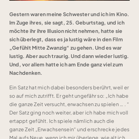
Gestern waren meine Schwester und ich im Kino.
Im Zuge ihres, sie sagt, 25. Geburtstag, und ich
möchte ihr ihre Illusion nicht nehmen, hatte sie
sich überlegt, dass es ja lustig wäre in den Film
„Gefühlt Mitte Zwanzig“ zu gehen. Und es war
lustig. Aber auch traurig. Und dann wieder lustig.
Und, vor allem hatte ich am Ende ganz viel zum
Nachdenken.
Ein Satz hat mich dabei besonders berührt, weil er
so auf mich zutrifft. Er geht ungefähr so: „Ich habe
die ganze Zeit versucht, erwachsen zu spielen … . “
Der Satz ging noch weiter, aber ich habe mich voll
ertappt gefühlt. Ich spiele nämlich auch die
ganze Zeit „Erwachsensein“ und erschrecke jedes
Mal aufs Neue, wenn ich mir überlege, wie alt ich