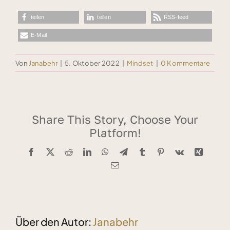
teilen
teilen
RSS-feed
E-Mail
Von
Janabehr
|
5. Oktober 2022
|
Mindset
|
0 Kommentare
Share This Story, Choose Your
Platform!
Facebook
X
Reddit
LinkedIn
WhatsApp
Telegram
Tumblr
Pinterest
Vk
Xing
E-
Mail
Über den Autor:
Janabehr