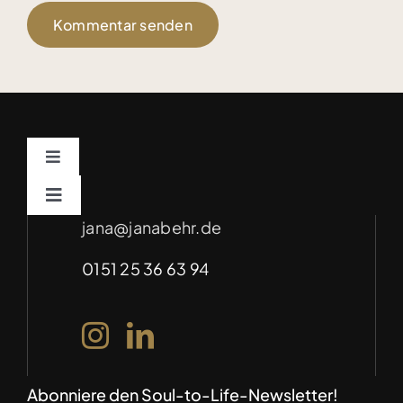
Toggle
Navigation
Impressum
Toggle
Navigation
jana@janabehr.de
Für Unternehmen – Soulful Marketing
(auf Anfrage)
Datenschutz
0151 25 36 63 94
Abonniere den Soul-to-Life-Newsletter!