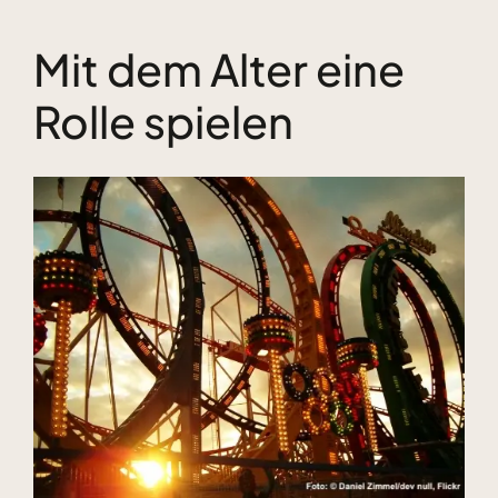
Mit dem Alter eine
Kundenstimmen
Rolle spielen
Bücher
Zeige
Blog & Podcasts
grösseres
Bild
Free Inspiration
Kontakt