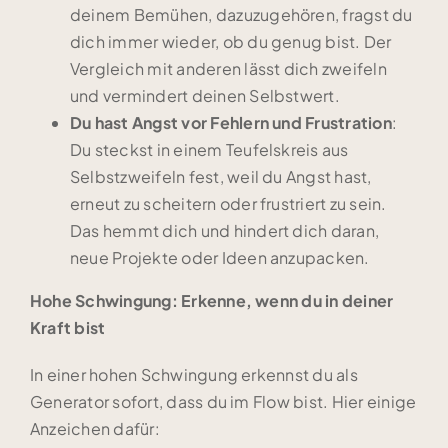
deinem Bemühen, dazuzugehören, fragst du
dich immer wieder, ob du genug bist. Der
Vergleich mit anderen lässt dich zweifeln
und vermindert deinen Selbstwert.
Du hast Angst vor Fehlern und Frustration
:
Du steckst in einem Teufelskreis aus
Selbstzweifeln fest, weil du Angst hast,
erneut zu scheitern oder frustriert zu sein.
Das hemmt dich und hindert dich daran,
neue Projekte oder Ideen anzupacken.
Hohe Schwingung: Erkenne, wenn du in deiner
Kraft bist
In einer hohen Schwingung erkennst du als
Generator sofort, dass du im Flow bist. Hier einige
Anzeichen dafür: