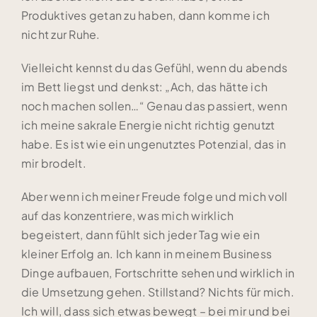
Produktives getan zu haben, dann komme ich
nicht zur Ruhe.
Vielleicht kennst du das Gefühl, wenn du abends
im Bett liegst und denkst: „Ach, das hätte ich
noch machen sollen…“ Genau das passiert, wenn
ich meine sakrale Energie nicht richtig genutzt
habe. Es ist wie ein ungenutztes Potenzial, das in
mir brodelt.
Aber wenn ich meiner Freude folge und mich voll
auf das konzentriere, was mich wirklich
begeistert, dann fühlt sich jeder Tag wie ein
kleiner Erfolg an. Ich kann in meinem Business
Dinge aufbauen, Fortschritte sehen und wirklich in
die Umsetzung gehen. Stillstand? Nichts für mich.
Ich will, dass sich etwas bewegt – bei mir und bei