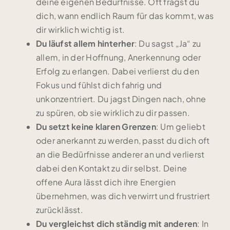
deine eigenen Bedürfnisse. Oft fragst du
dich, wann endlich Raum für das kommt, was
dir wirklich wichtig ist.
Du läufst allem hinterher
: Du sagst „Ja“ zu
allem, in der Hoffnung, Anerkennung oder
Erfolg zu erlangen. Dabei verlierst du den
Fokus und fühlst dich fahrig und
unkonzentriert. Du jagst Dingen nach, ohne
zu spüren, ob sie wirklich zu dir passen.
Du setzt keine klaren Grenzen
: Um geliebt
oder anerkannt zu werden, passt du dich oft
an die Bedürfnisse anderer an und verlierst
dabei den Kontakt zu dir selbst. Deine
offene Aura lässt dich ihre Energien
übernehmen, was dich verwirrt und frustriert
zurücklässt.
Du vergleichst dich ständig mit anderen
: In