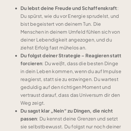
Du lebst deine Freude und Schaffenskraft
:
Du spürst, wie du vor Energie sprudelst, und
bist begeistert von deinem Tun. Die
Menschen in deinem Umfeld fühlen sich von
deiner Lebendigkeit angezogen, und du
ziehst Erfolg fast mühelos an.
Du folgst deiner Strategie – Reagieren statt
forcieren
: Du weißt, dass die besten Dinge
in dein Leben kommen, wenn du auf Impulse
reagierst, statt sie zu erzwingen. Du wartest
geduldig auf den richtigen Moment und
vertraust darauf, dass das Universum dir den
Weg zeigt.
Du sagst klar „Nein“ zu Dingen, die nicht
passen
: Du kennst deine Grenzen und setzt
sie selbstbewusst. Du folgst nur noch deiner