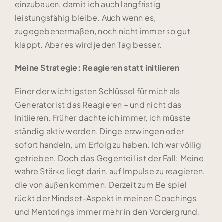
einzubauen, damit ich auch langfristig
leistungsfähig bleibe. Auch wenn es,
zugegebenermaßen, noch nicht immer so gut
klappt. Aber es wird jeden Tag besser.
Meine Strategie: Reagieren statt initiieren
Einer der wichtigsten Schlüssel für mich als
Generator ist das Reagieren – und nicht das
Initiieren. Früher dachte ich immer, ich müsste
ständig aktiv werden, Dinge erzwingen oder
sofort handeln, um Erfolg zu haben. Ich war völlig
getrieben. Doch das Gegenteil ist der Fall: Meine
wahre Stärke liegt darin, auf Impulse zu reagieren,
die von außen kommen. Derzeit zum Beispiel
rückt der Mindset-Aspekt in meinen Coachings
und Mentorings immer mehr in den Vordergrund.