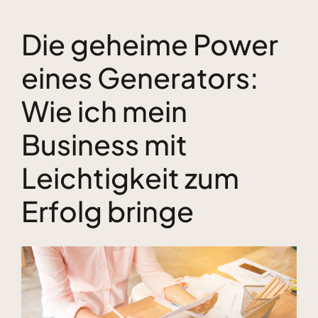
Die geheime Power
Kundenstimmen
eines Generators:
Bücher
Wie ich mein
Blog & Podcasts
Business mit
Leichtigkeit zum
Free Inspiration
Erfolg bringe
Kontakt
Zeige
grösseres
Bild