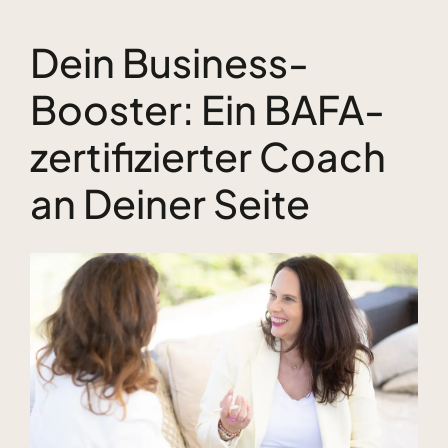
Dein Business-
Kundenstimmen
Booster: Ein BAFA-
Bücher
zertifizierter Coach
Blog & Podcasts
an Deiner Seite
Free Inspiration
Zeige
grösseres
Kontakt
Bild