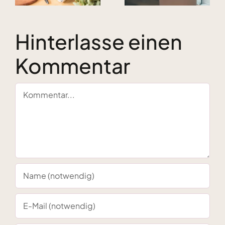
Erfolgsgeheimnis
Pfefferminz
t
und
Hinterlasse einen
g
Flashdance
zu tun hat
Kommentar
Kommentar