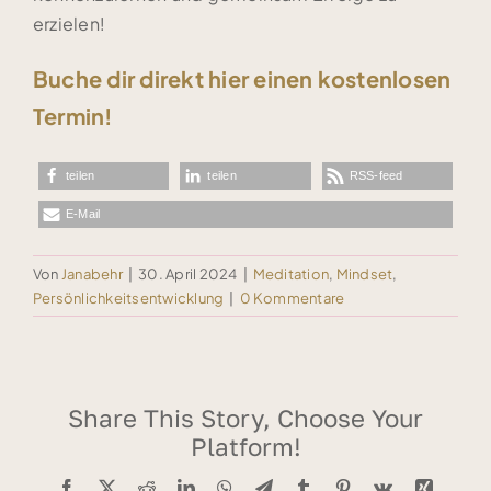
erzielen!
Buche dir direkt hier einen kostenlosen
Termin!
teilen
teilen
RSS-feed
E-Mail
Von
Janabehr
|
30. April 2024
|
Meditation
,
Mindset
,
Persönlichkeitsentwicklung
|
0 Kommentare
Share This Story, Choose Your
Platform!
Facebook
X
Reddit
LinkedIn
WhatsApp
Telegram
Tumblr
Pinterest
Vk
Xing