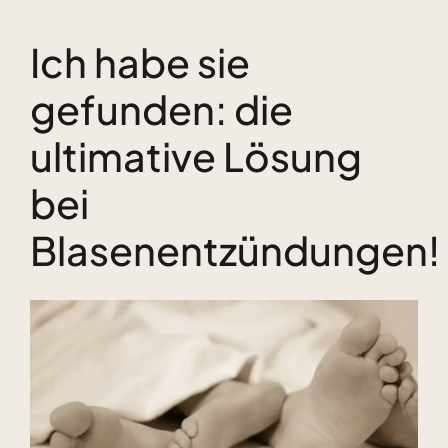
Ich habe sie
Kundenstimmen
gefunden: die
Bücher
ultimative Lösung
Blog & Podcasts
bei
Blasenentzündungen!
Free Inspiration
Zeige
Kontakt
grösseres
Bild