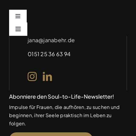
Toggle
Navigation
Impressum
Toggle
Navigation
jana@janabehr.de
Für Unternehmen – Soulful Marketing
(auf Anfrage)
Datenschutz
0151 25 36 63 94
Abonniere den Soul-to-Life-Newsletter!
Impulse für Frauen, die aufhören, zu suchen und
beginnen, ihrer Seele praktisch im Leben zu
folgen.