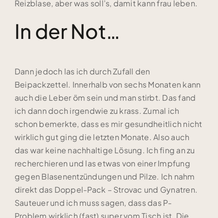
Reizblase, aber was soll’s, damit kann frau leben.
In der Not…
Dann jedoch las ich durch Zufall den
Beipackzettel. Innerhalb von sechs Monaten kann
auch die Leber öm sein und man stirbt. Das fand
ich dann doch irgendwie zu krass. Zumal ich
schon bemerkte, dass es mir gesundheitlich nicht
wirklich gut ging die letzten Monate. Also auch
das war keine nachhaltige Lösung. Ich fing an zu
recherchieren und las etwas von einer Impfung
gegen Blasenentzündungen und Pilze. Ich nahm
direkt das Doppel-Pack – Strovac und Gynatren.
Sauteuer und ich muss sagen, dass das P-
Problem wirklich (fast) super vom Tisch ist. Die