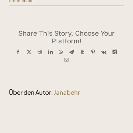
Kommentare
Share This Story, Choose Your
Platform!
Facebook
X
Reddit
LinkedIn
WhatsApp
Telegram
Tumblr
Pinterest
Vk
Xing
E-
Mail
Über den Autor:
Janabehr