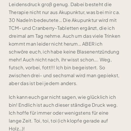
Leidensdruck groß genug. Dabei besteht die
Therapie nicht nur aus Akupunktur, was bei mir ca.
30 Nadeln bedeutete… Die Akupunktur wird mit
TCM- und Cranberry-Tabletten ergänzt, die ich
dreimal am Tag nehme. Auch um das viele Trinken
kommt man leider nicht herum… ABER ich
schwöre euch, ich habe keine Blasenentzündung
mehr! Auch nicht nach, ihr wisst schon…. Weg,
futsch, vorbei, fott!!! Ich bin begeistert. So
zwischen drei- und sechsmal wird man gepiekst,
aber das ist bei jedem anders.
Ich kann euch gar nicht sagen, wie glücklich ich
bin! Endlich ist auch dieser ständige Druck weg.
Ich hoffe für immer oder wenigstens für eine
lange Zeit. Toi, toi, toi (ich klopfe gerade auf
Holz…)!