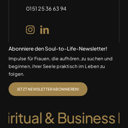
(auf Anfrage)
Datenschutz
0151 25 36 63 94
Abonniere den Soul-to-Life-Newsletter!
Impulse für Frauen, die aufhören, zu suchen und
beginnen, ihrer Seele praktisch im Leben zu
folgen.
JETZT NEWSLETTER ABONNIEREN!
iritual & Business M