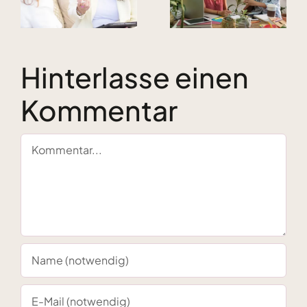
er
für
geschäftige
ganzheitliche
Alltag Ruhe
e
Unternehmer:innen
findest
Hinterlasse einen
Kommentar
Kommentar