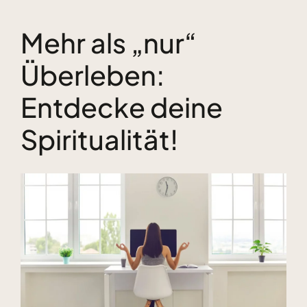
Mehr als „nur“
Kundenstimmen
Überleben:
Bücher
Entdecke deine
Blog & Podcasts
Spiritualität!
Free Inspiration
Zeige
grösseres
Kontakt
Bild