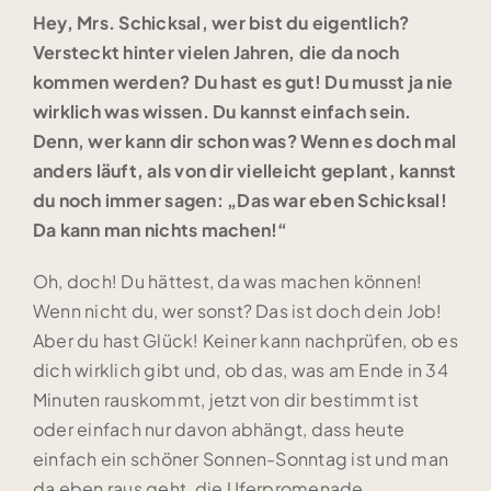
Hey, Mrs. Schicksal, wer bist du eigentlich?
Versteckt hinter vielen Jahren, die da noch
kommen werden? Du hast es gut! Du musst ja nie
wirklich was wissen. Du kannst einfach sein.
Denn, wer kann dir schon was? Wenn es doch mal
anders läuft, als von dir vielleicht geplant, kannst
du noch immer sagen: „Das war eben Schicksal!
Da kann man nichts machen!“
Oh, doch! Du hättest, da was machen können!
Wenn nicht du, wer sonst? Das ist doch dein Job!
Aber du hast Glück! Keiner kann nachprüfen, ob es
dich wirklich gibt und, ob das, was am Ende in 34
Minuten rauskommt, jetzt von dir bestimmt ist
oder einfach nur davon abhängt, dass heute
einfach ein schöner Sonnen-Sonntag ist und man
da eben raus geht, die Uferpromenade