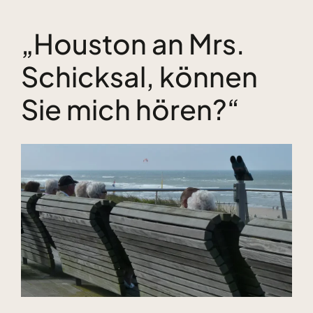
„Houston an Mrs.
Kundenstimmen
Schicksal, können
Bücher
Sie mich hören?“
Blog & Podcasts
Zeige
grösseres
Free Inspiration
Bild
Kontakt