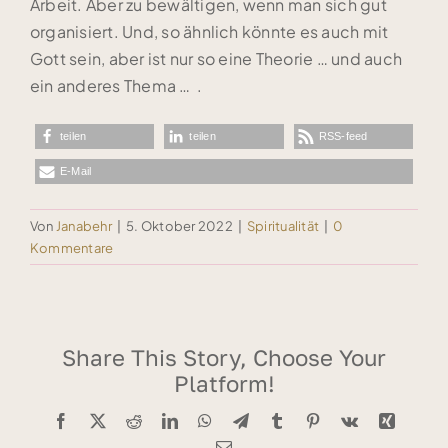
Arbeit. Aber zu bewältigen, wenn man sich gut
organisiert. Und, so ähnlich könnte es auch mit
Gott sein, aber ist nur so eine Theorie … und auch
ein anderes Thema … .
teilen
teilen
RSS-feed
E-Mail
Von
Janabehr
|
5. Oktober 2022
|
Spiritualität
|
0
Kommentare
Share This Story, Choose Your
Platform!
Facebook
X
Reddit
LinkedIn
WhatsApp
Telegram
Tumblr
Pinterest
Vk
Xing
E-