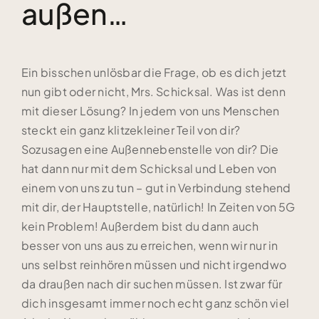
außen…
Ein bisschen unlösbar die Frage, ob es dich jetzt
nun gibt oder nicht, Mrs. Schicksal. Was ist denn
mit dieser Lösung? In jedem von uns Menschen
steckt ein ganz klitzekleiner Teil von dir?
Sozusagen eine Außennebenstelle von dir? Die
hat dann nur mit dem Schicksal und Leben von
einem von uns zu tun – gut in Verbindung stehend
mit dir, der Hauptstelle, natürlich! In Zeiten von 5G
kein Problem! Außerdem bist du dann auch
besser von uns aus zu erreichen, wenn wir nur in
uns selbst reinhören müssen und nicht irgendwo
da draußen nach dir suchen müssen. Ist zwar für
dich insgesamt immer noch echt ganz schön viel