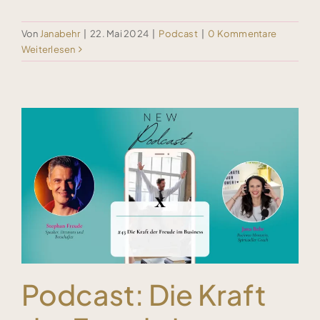
Von
Janabehr
|
22. Mai 2024
|
Podcast
|
0 Kommentare
Weiterlesen
Podcast: Die Kraft