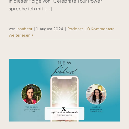
In dieser Folge von "Celebrate Your Power"
spreche ich mit [...]
Von
Janabehr
|
1. August 2024
|
Podcast
|
0 Kommentare
Weiterlesen