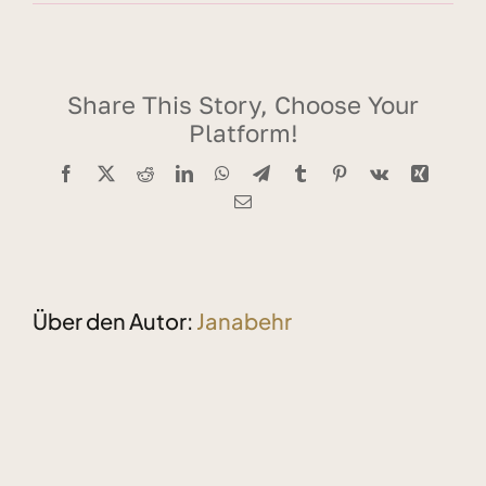
Share This Story, Choose Your
Platform!
Facebook
X
Reddit
LinkedIn
WhatsApp
Telegram
Tumblr
Pinterest
Vk
Xing
E-
Mail
Über den Autor:
Janabehr