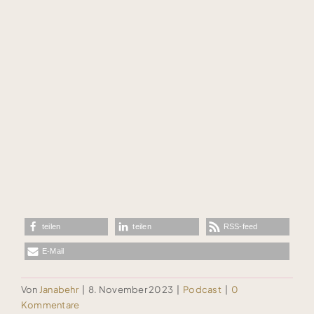
teilen
teilen
RSS-feed
E-Mail
Von
Janabehr
|
8. November 2023
|
Podcast
|
0
Kommentare