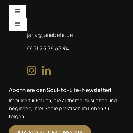
Toggle
Navigation
Impressum
Toggle
Navigation
jana@janabehr.de
Für Unternehmen – Soulful Marketing
(auf Anfrage)
Datenschutz
0151 25 36 63 94
Abonniere den Soul-to-Life-Newsletter!
Impulse für Frauen, die aufhören, zu suchen und
beginnen, ihrer Seele praktisch im Leben zu
folgen.
JETZT NEWSLETTER ABONNIEREN!