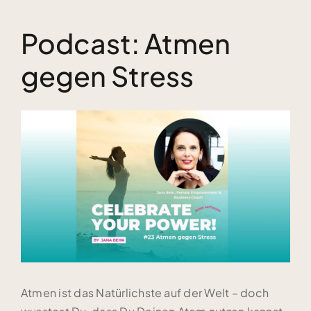
Podcast: Atmen
Kundenstimmen
gegen Stress
Bücher
Zeige
Blog & Podcasts
grösseres
Bild
Free Inspiration
Kontakt
Atmen ist das Natürlichste auf der Welt – doch