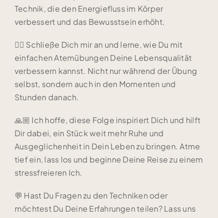
Technik, die den Energiefluss im Körper
verbessert und das Bewusstsein erhöht.
🧘‍♀️ Schließe Dich mir an und lerne, wie Du mit
einfachen Atemübungen Deine Lebensqualität
verbessern kannst. Nicht nur während der Übung
selbst, sondern auch in den Momenten und
Stunden danach.
🙏🏼 Ich hoffe, diese Folge inspiriert Dich und hilft
Dir dabei, ein Stück weit mehr Ruhe und
Ausgeglichenheit in Dein Leben zu bringen. Atme
tief ein, lass los und beginne Deine Reise zu einem
stressfreieren Ich.
💬 Hast Du Fragen zu den Techniken oder
möchtest Du Deine Erfahrungen teilen? Lass uns