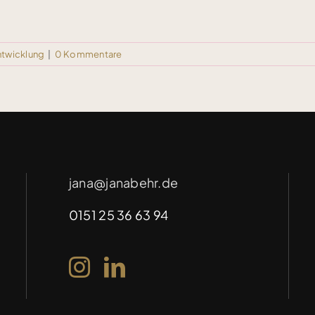
ntwicklung
|
0 Kommentare
jana@janabehr.de
0151 25 36 63 94