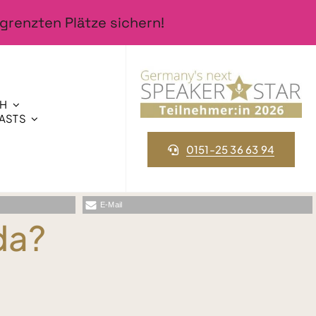
grenzten Plätze sichern!
CH
ASTS
0151-25 36 63 94
E-Mail
da?