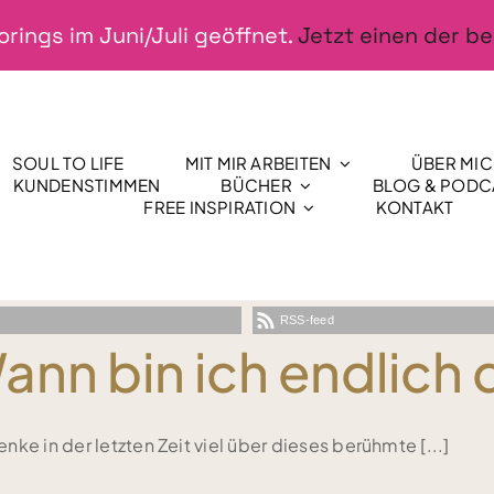
rings im Juni/Juli geöffnet.
Jetzt einen der be
SOUL TO LIFE
MIT MIR ARBEITEN
ÜBER MI
KUNDENSTIMMEN
BÜCHER
BLOG & PODC
FREE INSPIRATION
KONTAKT
RSS-feed
ann bin ich endlich 
enke in der letzten Zeit viel über dieses berühmte [...]