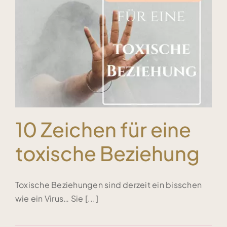
Kundenstimmen
Bücher
Blog & Podcasts
10 Zeichen für eine
Free Inspiration
toxische Beziehung
Kontakt
Toxische Beziehungen sind derzeit ein bisschen
wie ein Virus… Sie [...]