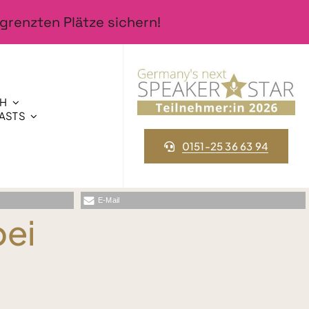
grenzten Plätze sichern!
CH
ASTS
0151-25 36 63 94
E-Mail
bei