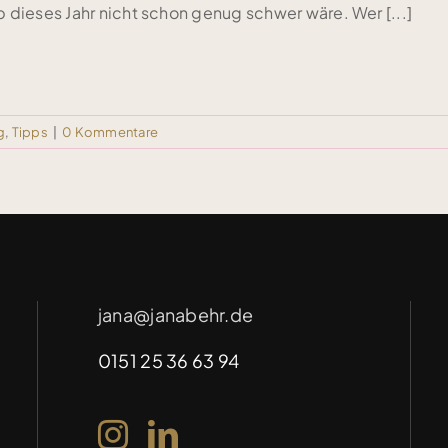
b dieses Jahr nicht schon genug schwer wäre. Wer [...]
g
,
Tipps
|
0 Kommentare
jana@janabehr.de
0151 25 36 63 94