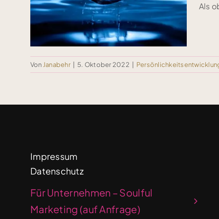
Als o
ps
Von
Janabehr
|
5. Oktober 2022
|
Persönlichkeitsentwicklun
Impressum
Datenschutz
Für Unternehmen – Soulful
Marketing (auf Anfrage)