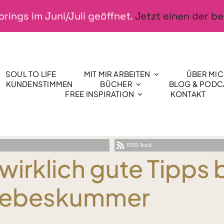
rings im Juni/Juli geöffnet.
Jetzt einen der be
SOUL TO LIFE
MIT MIR ARBEITEN
ÜBER MI
KUNDENSTIMMEN
BÜCHER
BLOG & PODC
FREE INSPIRATION
KONTAKT
RSS-feed
 wirklich gute Tipps 
iebeskummer