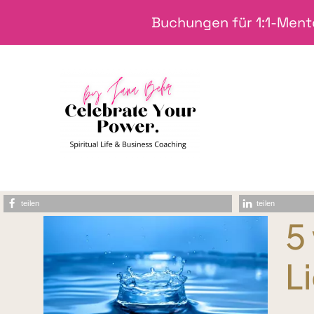
Zum
Buchungen für 1:1-Mento
Inhalt
springen
teilen
teilen
5
L
 bei