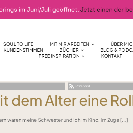
rings im Juni/Juli geöffnet.
Jetzt einen der be
SOUL TO LIFE
MIT MIR ARBEITEN
ÜBER MI
KUNDENSTIMMEN
BÜCHER
BLOG & PODC
FREE INSPIRATION
KONTAKT
RSS-feed
it dem Alter eine Rol
rn waren meine Schwester und ich im Kino. Im Zuge [...]