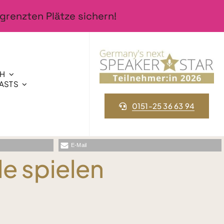
grenzten Plätze sichern!
CH
ASTS
0151-25 36 63 94
E-Mail
le spielen