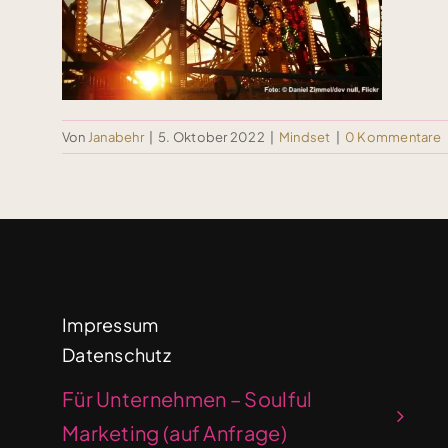
Von
Janabehr
|
5. Oktober 2022
|
Mindset
|
0 Kommentare
Impressum
Datenschutz
Für Unternehmen – Soulful
Marketing (auf Anfrage)