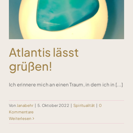
Kundenstimmen
Bücher
Atlantis lässt
Blog & Podcasts
grüßen!
Free Inspiration
Ich erinnere mich an einen Traum, in dem ich in [...]
Kontakt
Von
Janabehr
|
5. Oktober 2022
|
Spiritualität
|
0
Kommentare
Weiterlesen