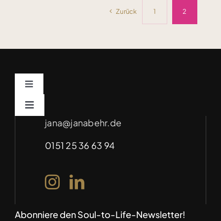
Zurück
1
2
Toggle
Navigation
Impressum
Toggle
Navigation
jana@janabehr.de
Für Unternehmen – Soulful Marketing
(auf Anfrage)
Datenschutz
0151 25 36 63 94
Abonniere den Soul-to-Life-Newsletter!