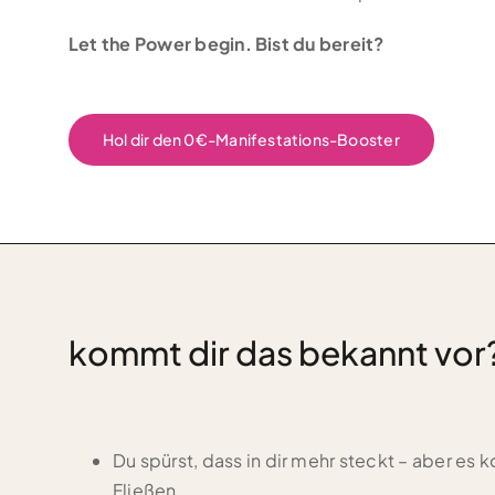
Let the Power begin.
Bist du bereit?
Hol dir den 0€-Manifestations-Booster
kommt dir das bekannt vor
Du spürst, dass in dir mehr steckt – aber es 
Fließen.