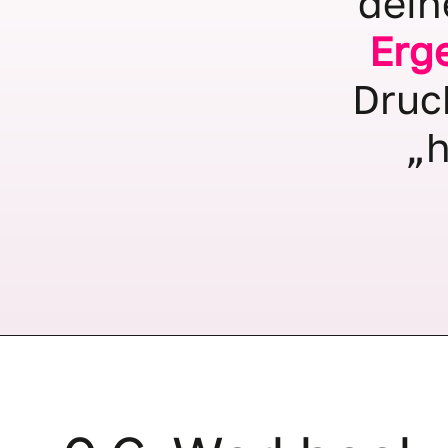
dein
Erg
Druc
„h