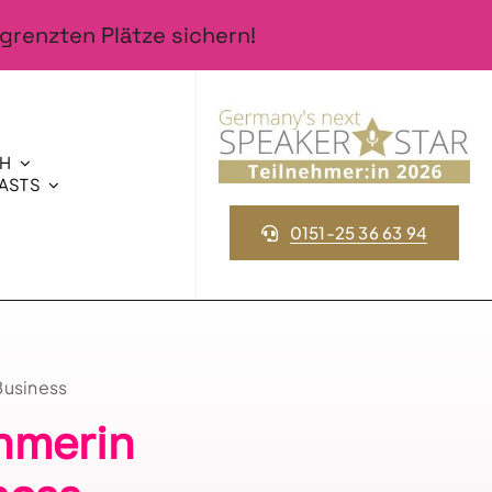
grenzten Plätze sichern!
CH
ASTS
0151-25 36 63 94
Business
hmerin