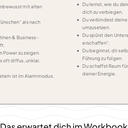
Du lernst, wie du de
 unbewusst mit alten
dich zu verbiegen.
Du verbindest deine 
„Wünschen“ als nach
umzusetzen.
Du spürst den Unter
utinen & Business-
erschaffen“.
ft.
Du beginnst, dir sel
en Power zu zeigen.
Führung zu folgen.
s oft diffus, unklar,
Du schaffst Raum fü
deiner Energie.
ystem ist im Alarmmodus.
Das erwartet dich im Workbook