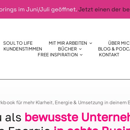
rings im Juni/Juli geöffnet.
Jetzt einen der be
SOUL TO LIFE
MIT MIR ARBEITEN
ÜBER MI
KUNDENSTIMMEN
BÜCHER
BLOG & PODC
FREE INSPIRATION
KONTAKT
book für mehr Klarheit, Energie & Umsetzung in deinem 
u als
bewusste Unterne