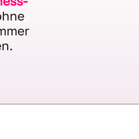
ness-
ohne
immer
en.