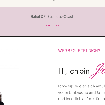
Yvonne Hayward
,
HP, Yogalehrerin, Coach
Yvonne Fendel
,
Präsenz-Coach
Sylvia Prager
,
Psychologischer Coach
Rahel DP
,
Business-Coach
WER BEGLEITET DICH?
J
Hi, ich bin
Ich weiß, wie es sich anfüh
voller Umbrüche und Jahrz
und innerlich auf der Such