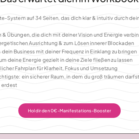
te-System auf 34 Seiten, das dich klar & intuitiv durch de
n & Übungen, die dich mit deiner Vision und Energie verbi
nergetischen Ausrichtung & zum Lösen innerer Blockaden
 dein Business mit deiner Frequenz in Einklang zu bringen
 um deine Energie gezielt in deine Ziele fließen zu lassen
licher Fahrplan für Klarheit, Fokus und Umsetzung
htigste: ein sicherer Raum, in dem du groß träumen darfst
g erdest
Hol dir den 0€-Manifestations-Booster