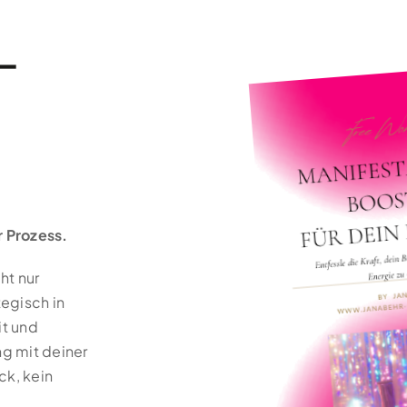
-
r Prozess.
ht nur
tegisch in
it und
ng mit deiner
ck, kein