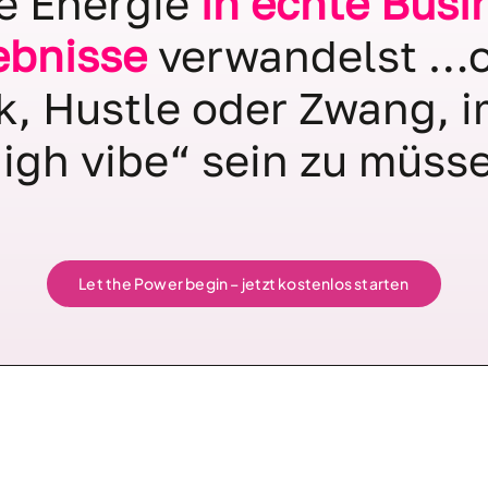
e Energie
in echte Busi
ebnisse
verwandelst …
k, Hustle oder Zwang, 
igh vibe“ sein zu müss
Let the Power begin – jetzt kostenlos starten