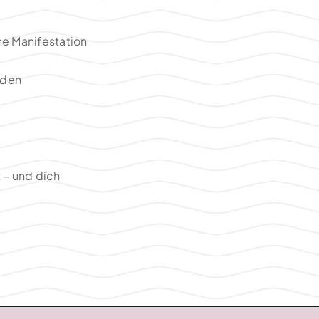
ine Manifestation
nden
 – und dich