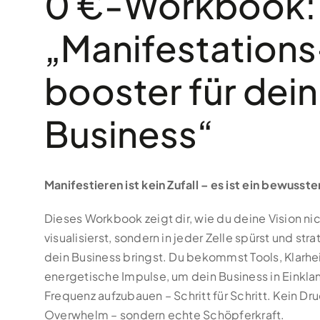
0 €-Workbook:
„Manifestations
booster für dein
Business“
Manifestieren ist kein Zufall – es ist ein bewusste
Dieses Workbook zeigt dir, wie du deine Vision nic
visualisierst, sondern in jeder Zelle spürst und stra
dein Business bringst. Du bekommst Tools, Klarhe
energetische Impulse, um dein Business in Einkla
Frequenz aufzubauen – Schritt für Schritt. Kein Dru
Overwhelm – sondern echte Schöpferkraft.