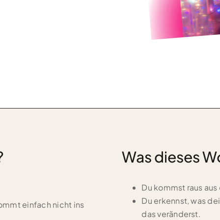
?
Was dieses Wo
Du kommst raus aus d
Du erkennst, was dei
kommt einfach nicht ins
das veränderst.