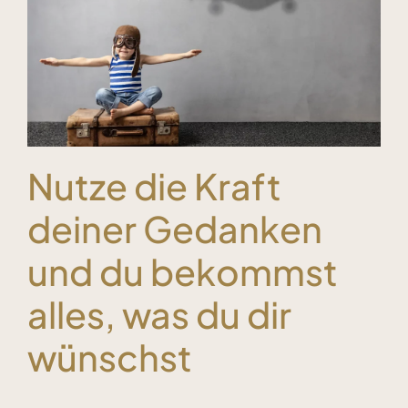
Kundenstimmen
Bücher
Blog & Podcasts
Nutze die Kraft
deiner Gedanken
Free Inspiration
und du bekommst
Kontakt
alles, was du dir
wünschst