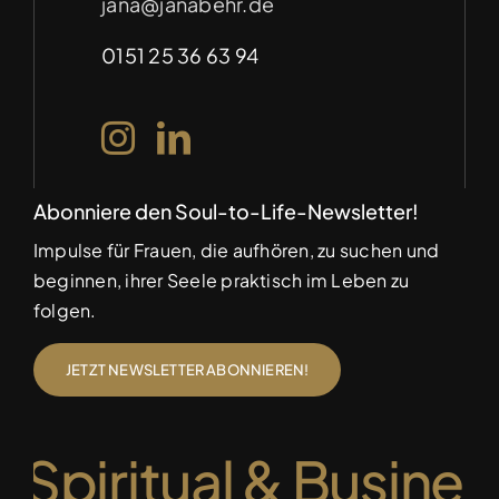
Navigation
jana@janabehr.de
Für Unternehmen – Soulful Marketing
(auf Anfrage)
Datenschutz
0151 25 36 63 94
Abonniere den Soul-to-Life-Newsletter!
Impulse für Frauen, die aufhören, zu suchen und
beginnen, ihrer Seele praktisch im Leben zu
folgen.
JETZT NEWSLETTER ABONNIEREN!
• Spiritual & Busine