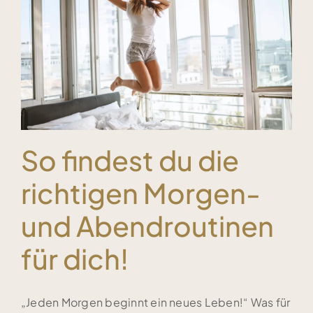
Kundenstimmen
Bücher
Blog & Podcasts
So findest du die
Free Inspiration
richtigen Morgen-
und Abendroutinen
Kontakt
für dich!
„Jeden Morgen beginnt ein neues Leben!“ Was für