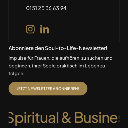
(auf Anfrage)
Datenschutz
0151 25 36 63 94
Abonniere den Soul-to-Life-Newsletter!
Impulse für Frauen, die aufhören, zu suchen und
beginnen, ihrer Seele praktisch im Leben zu
folgen.
JETZT NEWSLETTER ABONNIEREN!
 Spiritual & Busine