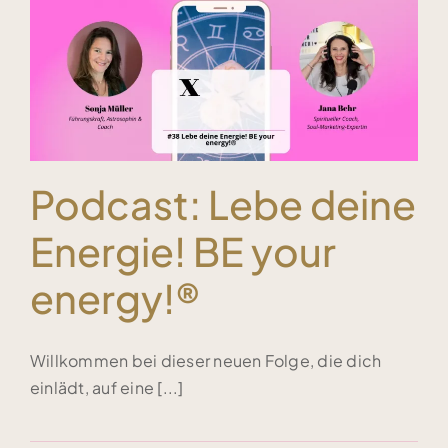
Kundenstimmen
Bücher
Blog & Podcasts
Podcast: Lebe deine
Energie! BE your
Free Inspiration
energy!®
Kontakt
Willkommen bei dieser neuen Folge, die dich
einlädt, auf eine [...]