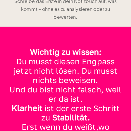
Schreibe das Erste in dein Notizbuch auf, was
kommt – ohne es zu analysieren oder zu
bewerten.
Wichtig zu wissen:
Du musst diesen Engpass
jetzt nicht lösen.
Du musst
nichts beweisen.
Und du bist nicht falsch, weil
er da ist.
Klarheit
ist der erste Schritt
zu
Stabilität.
Erst wenn du weißt,wo