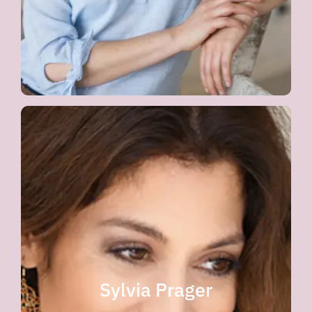
ihre Fähigkeit, individuelle Lösungen
zu finden, haben mich nachhaltig
beeindruckt.
Dein Sein.
Zauberhaft, Alles. Du, Dein Live, das Buch,
möchte nur empfehlen.
Spiritualität auf Herzensebene weiter öffnen
spüren. Ich kann sie jedem, der sich seiner
Sylvia Prager
Herzen dabei und das konnte man auch