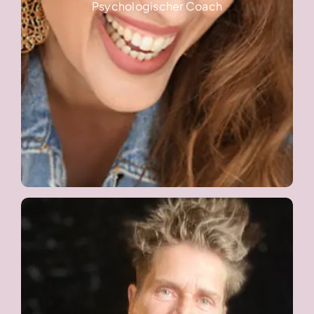
einfühlsam wahrnehmen. Sie war mit ganzem
Psychologischer Coach
durfte ich Jana als sehr liebevoll und
mit ganz ganz viel Tiefe, […] In ihrem Blessing
wirklich spürbar echte Art. Sie ist ein Mensch
Jana bezaubert durch ihre authentische und
Sylvia Prager
Yvonne Fendel
Ich habe ein Akasha Reading bei dir
gebucht, ohne zu wissen, was auf