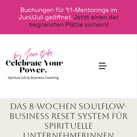
Zum
Buchungen für 1:1-Mentorings im
Inhalt
Juni/Juli geöffnet.
Jetzt einen der
springen
begrenzten Plätze sichern!
Toggle
Navigatio
SOUL TO LIFE
DAS 8-WOCHEN SOULFLOW-
Mit Mir Arbeiten
BUSINESS RESET SYSTEM FÜR
SPIRITUELLE
Über Mich
UNTERNEHMERINNEN