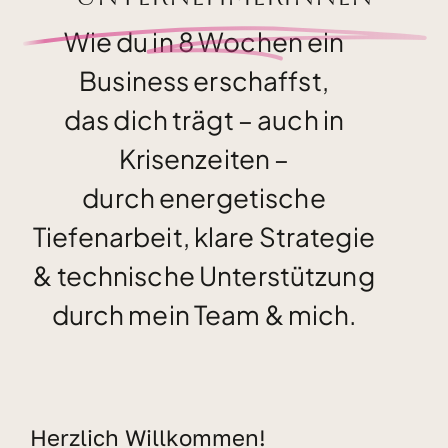
Wie du in 8 Wochen ein
Kundenstimmen
Business erschaffst,
das dich trägt – auch in
Bücher
Krisenzeiten –
Blog & Podcasts
durch energetische
Tiefenarbeit, klare Strategie
Free Inspiration
& technische Unterstützung
durch mein Team & mich.
Kontakt
Herzlich Willkommen!